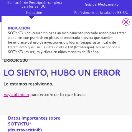
Información de Prescripción completa
Guía del Medicamento
para los EE. UU.
Iindicación
Profesionales de la salud de EE. UU.
In English
1/4
INDICACIÓN
Ahorros en el
SOTYKTU (deucravacitinib) es un medicamento recetado usado para tratar
copago
a adultos con psoriasis en placas de moderada a severa que pueden
beneficiarse del uso de inyecciones o píldoras (terapia sistémica) o de
tratamiento que usa luz ultravioleta o UV (fototerapia). No se conoce si
SOTYKTU es seguro y eficaz en niños menores de 18 años.
ERROR 500
LO SIENTO, HUBO UN ERROR
Lo estamos resolviendo.
Vaya al inicio
para encontrar lo que busca.
Datos Importantes sobre
SOTYKTU®
(deucravacitinib)