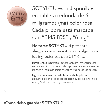
SOTYKTU está disponible
en tableta redonda de 6
milígramos (mg) color rosa.
Cada píldora está marcada
con “BMS 895” y “6 mg.”
No tome SOTYKTU
s
i
presenta
alergia a deucravacitinib o a alguno de
los ingredientes de SOTYKTU.
Ingredientes inactivos:
lactosa anhidra, croscarmelosa
sódica, succinato acetato de hipromelosa, estearato de
magnesio, celulosa microcristalina y dióxido de silicón
Ingredientes inactivos de la capa de la píldora:
polivinilo alcohol, dióxido de titanio, polietileno glicol,
talco, óxido ferroso rojo y amarillo
¿Cómo debo guardar SOTYKTU?